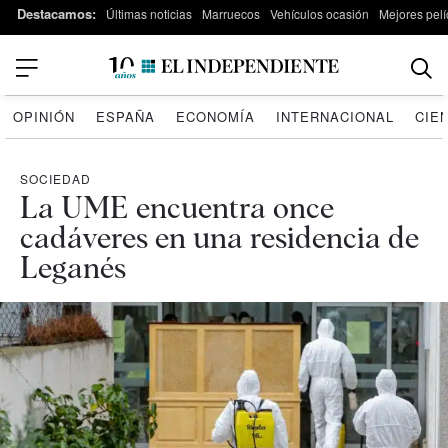
Destacamos:
Últimas noticias
Marruecos
Vehículos ocasión
Mejores pelí
OPINIÓN
ESPAÑA
ECONOMÍA
INTERNACIONAL
CIE
SOCIEDAD
La UME encuentra once
cadáveres en una residencia de
Leganés