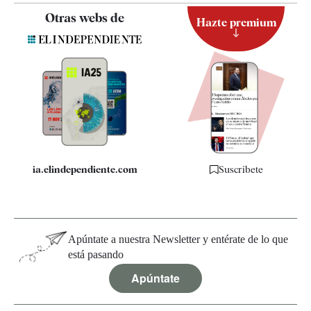
Contacto
Otras webs de
Hazte premium
Suscripción
Newsletter
Apps
Quiénes somos
Especificaciones
ia.elindependiente.com
Suscríbete
Apúntate a nuestra Newsletter y entérate de lo que
está pasando
Apúntate