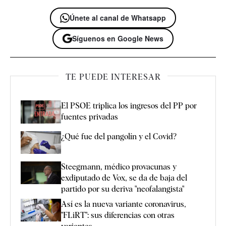
Únete al canal de Whatsapp
Síguenos en Google News
TE PUEDE INTERESAR
El PSOE triplica los ingresos del PP por
fuentes privadas
¿Qué fue del pangolín y el Covid?
Steegmann, médico provacunas y
exdiputado de Vox, se da de baja del
partido por su deriva "neofalangista"
Así es la nueva variante coronavirus,
"FLiRT": sus diferencias con otras