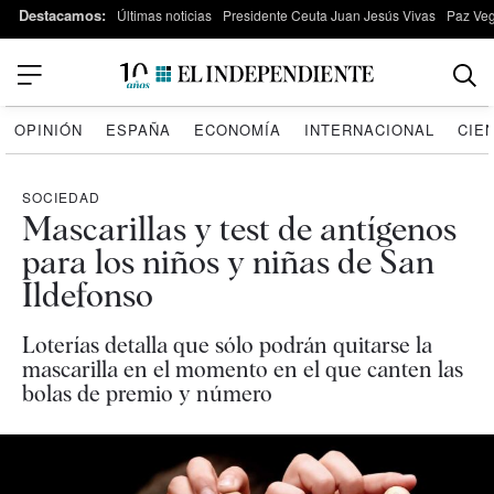
Destacamos:
Últimas noticias
Presidente Ceuta Juan Jesús Vivas
Paz Ve
OPINIÓN
ESPAÑA
ECONOMÍA
INTERNACIONAL
CIE
SOCIEDAD
Mascarillas y test de antígenos
para los niños y niñas de San
Ildefonso
Loterías detalla que sólo podrán quitarse la
mascarilla en el momento en el que canten las
bolas de premio y número