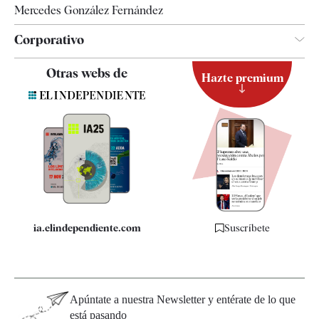
Mercedes González Fernández
Corporativo
Contacto
Otras webs de
Hazte premium
Suscripción
Newsletter
Apps
Quiénes somos
Especificaciones
ia.elindependiente.com
Suscríbete
Apúntate a nuestra Newsletter y entérate de lo que
está pasando