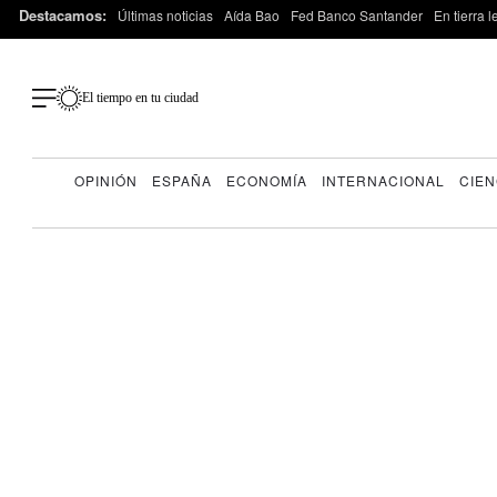
Destacamos:
Últimas noticias
Aída Bao
Fed Banco Santander
En tierra 
El tiempo en tu ciudad
OPINIÓN
ESPAÑA
ECONOMÍA
INTERNACIONAL
CIEN