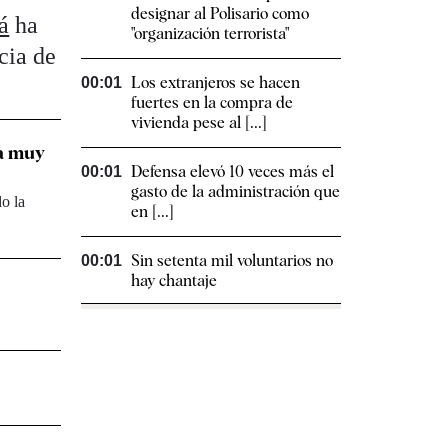
designar al Polisario como
á
ha
"organización terrorista"
cia de
Los extranjeros se hacen
00:01
fuertes en la compra de
vivienda pese al [...]
da muy
Defensa elevó 10 veces más el
00:01
gasto de la administración que
o la
en [...]
Sin setenta mil voluntarios no
00:01
hay chantaje