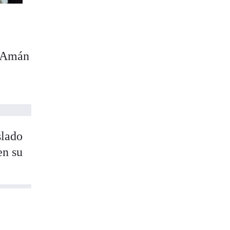
e Amán
slado
en su