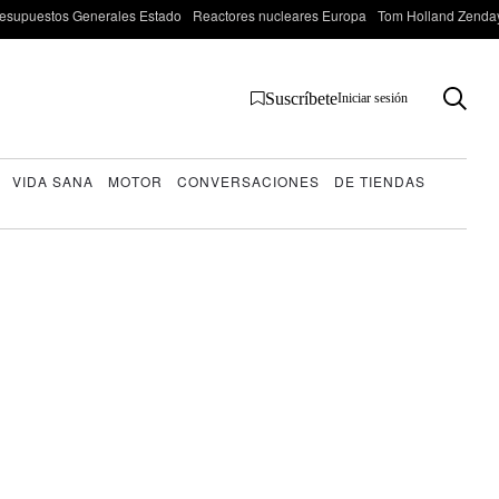
esupuestos Generales Estado
Reactores nucleares Europa
Tom Holland Zenda
Suscríbete
Iniciar sesión
VIDA SANA
MOTOR
CONVERSACIONES
DE TIENDAS