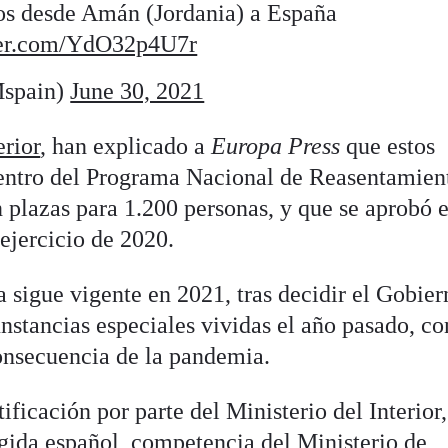
dos desde Amán (Jordania) a España
ter.com/YdO32p4U7r
spain)
June 30, 2021
erior
, han explicado a
Europa Press
que estos
dentro del Programa Nacional de Reasentamien
 plazas para 1.200 personas, y que se aprobó 
ejercicio de 2020.
 sigue vigente en 2021, tras decidir el Gobier
unstancias especiales vividas el año pasado, co
onsecuencia de la pandemia.
tificación por parte del Ministerio del Interior,
ogida español, competencia del Ministerio de