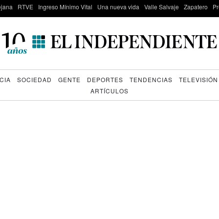
lejana
RTVE
Ingreso Mínimo Vital
Una nueva vida
Valle Salvaje
Zapatero
Pr
CIA
SOCIEDAD
GENTE
DEPORTES
TENDENCIAS
TELEVISIÓN
ARTÍCULOS