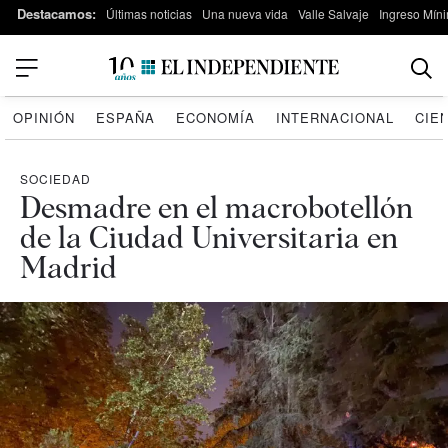
Destacamos:
Últimas noticias
Una nueva vida
Valle Salvaje
Ingreso Míni
OPINIÓN
ESPAÑA
ECONOMÍA
INTERNACIONAL
CIE
SOCIEDAD
Desmadre en el macrobotellón
de la Ciudad Universitaria en
Madrid