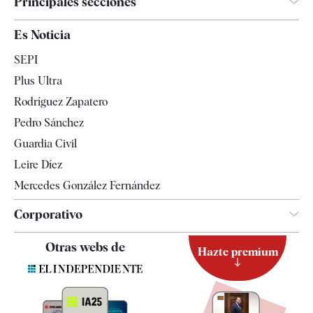
Principales secciones
España
Es Noticia
Economía
SEPI
Internacional
Plus Ultra
Gente
Rodríguez Zapatero
Televisión
Pedro Sánchez
Tendencias
Guardia Civil
Leire Díez
Mercedes González Fernández
Corporativo
Contacto
Otras webs de
Hazte premium
Suscripción
Newsletter
Apps