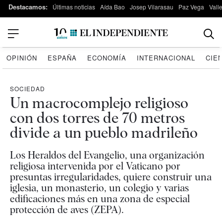
Destacamos:
Últimas noticias
Aída Bao
Josep Vilarasau
Paz Vega
Vall
OPINIÓN
ESPAÑA
ECONOMÍA
INTERNACIONAL
CIE
SOCIEDAD
Un macrocomplejo religioso
con dos torres de 70 metros
divide a un pueblo madrileño
Los Heraldos del Evangelio, una organización
religiosa intervenida por el Vaticano por
presuntas irregularidades, quiere construir una
iglesia, un monasterio, un colegio y varias
edificaciones más en una zona de especial
protección de aves (ZEPA).