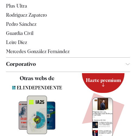
Internacional
Plus Ultra
Gente
Rodríguez Zapatero
Televisión
Pedro Sánchez
Tendencias
Guardia Civil
Leire Díez
Mercedes González Fernández
Corporativo
Contacto
Otras webs de
Hazte premium
Suscripción
Newsletter
Apps
Quiénes somos
Especificaciones