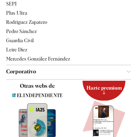
SEPI
Internacional
Plus Ultra
Gente
Rodríguez Zapatero
Televisión
Pedro Sánchez
Tendencias
Guardia Civil
Leire Díez
Mercedes González Fernández
Corporativo
Contacto
Otras webs de
Hazte premium
Suscripción
Newsletter
Apps
Quiénes somos
Especificaciones