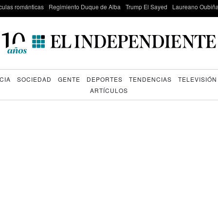
culas románticas
Regimiento Duque de Alba
Trump El Sayed
Laureano Oubiña
CIA
SOCIEDAD
GENTE
DEPORTES
TENDENCIAS
TELEVISIÓN
ARTÍCULOS