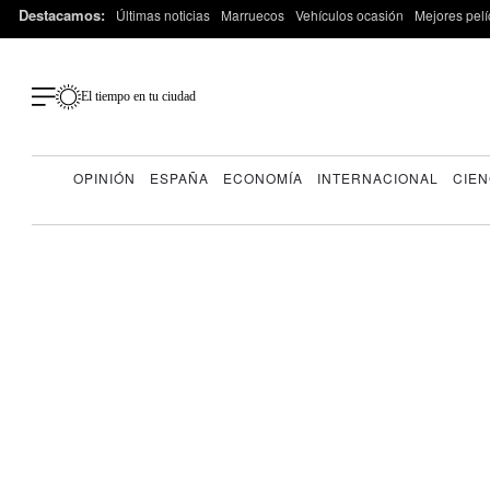
Destacamos:
Últimas noticias
Marruecos
Vehículos ocasión
Mejores pelí
El tiempo en tu ciudad
OPINIÓN
ESPAÑA
ECONOMÍA
INTERNACIONAL
CIEN