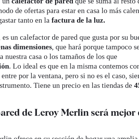
e un
calefactor de pared
que se suma al resto 
odo de ofertas para estar en casa lo más calen
gastar tanto en la
factura de la luz.
 es un calefactor de pared que gusta por su bu
enas dimensiones
, que hará porque tampoco s
a nuestra casa o los tamaños de los que
ión
. Lo ideal es que en la misma contemos co
entre por la ventana, pero si no es el caso, si
strumento. Tiene un precio en las tiendas de
4
pared de Leroy Merlin será mejor
rlin ofrece en su sección de hogar una ampli