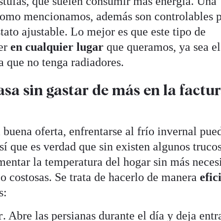
estufas, que suelen consumir más energía. Una
, como mencionamos, además son controlables 
ato ajustable. Lo mejor es que este tipo de
ner
en cualquier lugar
que queramos, ya sea e
a que no tenga radiadores.
sa sin gastar de más en la factu
uena oferta, enfrentarse al frío invernal pue
sí que es verdad que sin existen algunos truco
umentar la temperatura del hogar sin más neces
o costosas. Se trata de hacerlo de manera
efic
s:
r
. Abre las persianas durante el día y deja entr