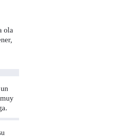
a ola
ner,
 un
s muy
ga.
su