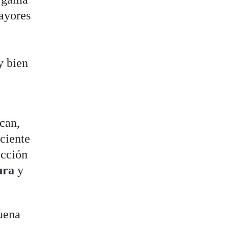
ayores
y bien
ican,
ciente
ección
ura
y
uena