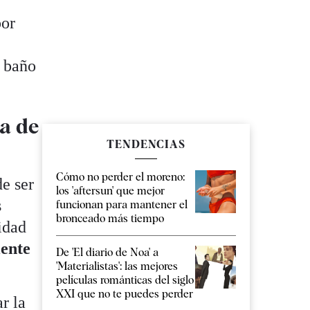
por
l baño
ra de
TENDENCIAS
Cómo no perder el moreno:
de ser
los 'aftersun' que mejor
s
funcionan para mantener el
bronceado más tiempo
idad
iente
De 'El diario de Noa' a
'Materialistas': las mejores
películas románticas del siglo
XXI que no te puedes perder
ar la