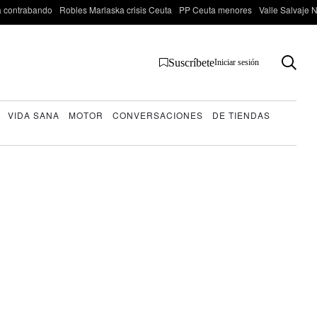
 contrabando
Robles Marlaska crisis Ceuta
PP Ceuta menores
Valle Salvaje N
Suscríbete
Iniciar sesión
VIDA SANA
MOTOR
CONVERSACIONES
DE TIENDAS