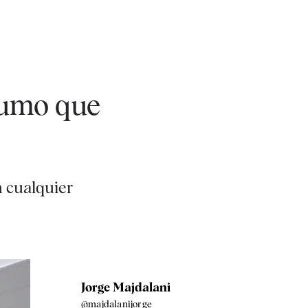
nsumo que
n cualquier
Jorge Majdalani
@majdalanijorge