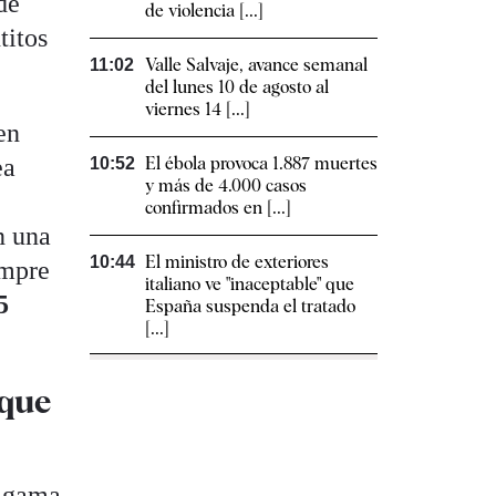
de
de violencia [...]
titos
Valle Salvaje, avance semanal
11:02
del lunes 10 de agosto al
viernes 14 [...]
en
ea
El ébola provoca 1.887 muertes
10:52
y más de 4.000 casos
confirmados en [...]
n una
El ministro de exteriores
10:44
empre
italiano ve "inaceptable" que
5
España suspenda el tratado
[...]
 que
a gama