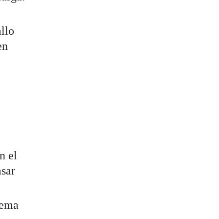
allo
en
n el
asar
tema