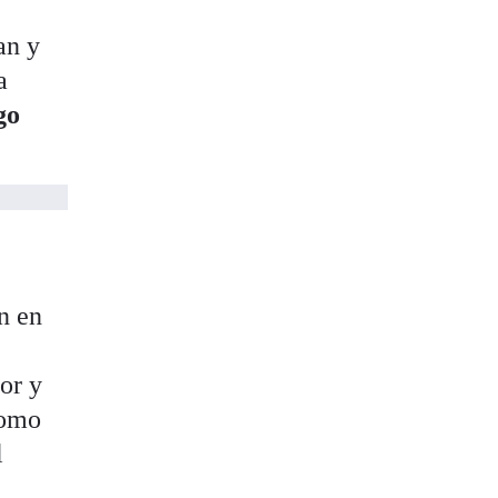
an y
a
go
n en
or y
como
l