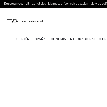
Destacamos:
Últimas noticias
Marruecos
Vehículos ocasión
Mejores pelí
El tiempo en tu ciudad
OPINIÓN
ESPAÑA
ECONOMÍA
INTERNACIONAL
CIEN