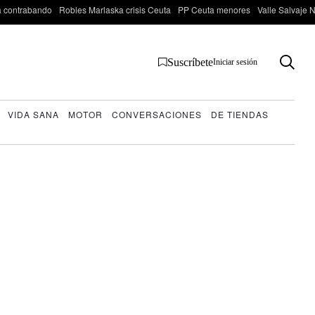
 contrabando
Robles Marlaska crisis Ceuta
PP Ceuta menores
Valle Salvaje N
Suscríbete
Iniciar sesión
VIDA SANA
MOTOR
CONVERSACIONES
DE TIENDAS