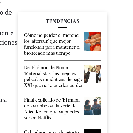
.
o de
TENDENCIAS
mente
Cómo no perder el moreno:
los 'aftersun' que mejor
ciones
funcionan para mantener el
bronceado más tiempo
De 'El diario de Noa' a
'Materialistas': las mejores
películas románticas del siglo
XXI que no te puedes perder
as.
Final explicado de 'El mapa
de los anhelos', la serie de
Alice Kellen que ya puedes
ver en Netflix
.
Calendario lunar de agosto