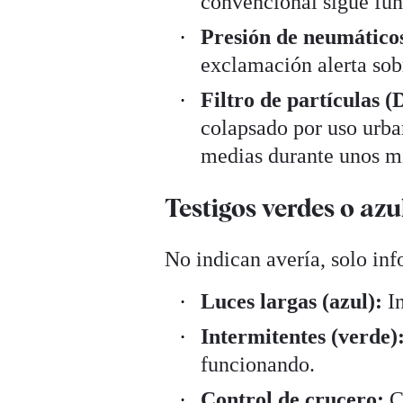
convencional sigue fun
Presión de neumático
exclamación alerta sob
Filtro de partículas 
colapsado por uso urba
medias durante unos mi
Testigos verdes o azu
No indican avería, solo inf
Luces largas (azul):
In
Intermitentes (verde)
funcionando.
Control de crucero:
Cu