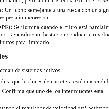
cionando, pero sin la asistencia extra del ABS
s:
Un icono semejante a una rueda con un sign
re presión incorrecta.
(DPF):
Se ilumina cuando el filtro está parcial
no. Generalmente basta con conducir a revolu
nutos para limpiarlo.
les
orman de sistemas activos:
dica que las luces de
carretera
están encendid
:
Confirma que uno de los intermitentes está
ando el regulador de velocidad está activado