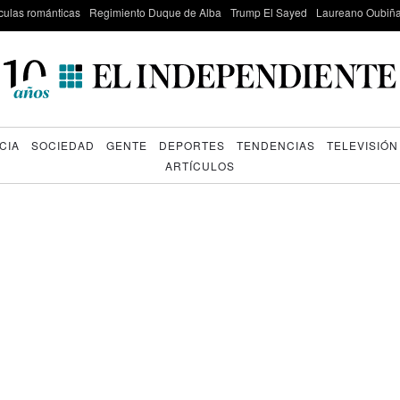
culas románticas
Regimiento Duque de Alba
Trump El Sayed
Laureano Oubiña
CIA
SOCIEDAD
GENTE
DEPORTES
TENDENCIAS
TELEVISIÓN
ARTÍCULOS