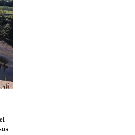
el
sus