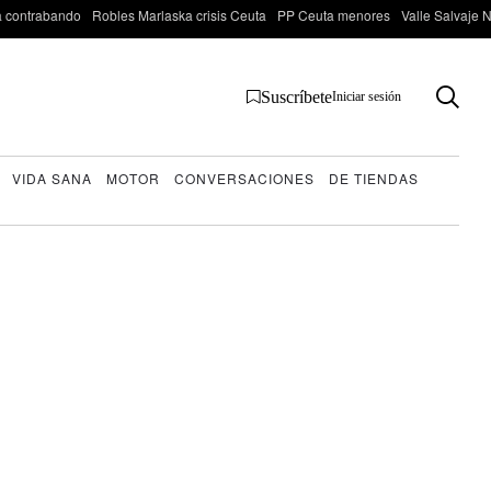
 contrabando
Robles Marlaska crisis Ceuta
PP Ceuta menores
Valle Salvaje N
Suscríbete
Iniciar sesión
VIDA SANA
MOTOR
CONVERSACIONES
DE TIENDAS