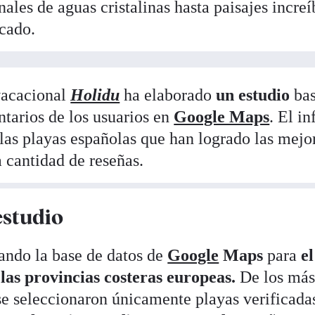
les de aguas cristalinas hasta paisajes increí
icado.
vacacional
Holidu
ha elaborado
un estudio
ba
ntarios de los usuarios en
Google Maps
. El i
llas playas españolas que han logrado las mejo
 cantidad de reseñas.
estudio
zando la base de datos de
Google
Maps
para
el
las provincias costeras europeas.
De los más
 se seleccionaron únicamente playas verificada