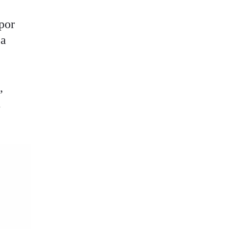
por
ca
,
n