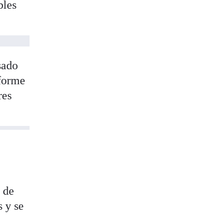
bles
sado
nforme
res
 de
s y se