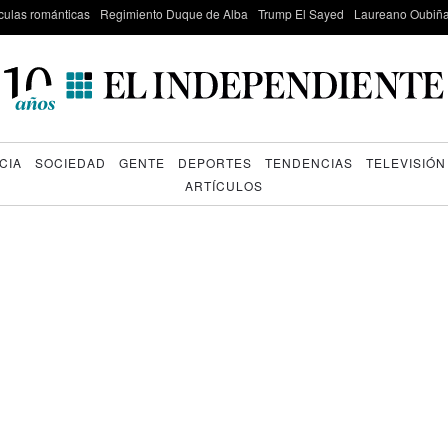
culas románticas
Regimiento Duque de Alba
Trump El Sayed
Laureano Oubiña
CIA
SOCIEDAD
GENTE
DEPORTES
TENDENCIAS
TELEVISIÓN
ARTÍCULOS