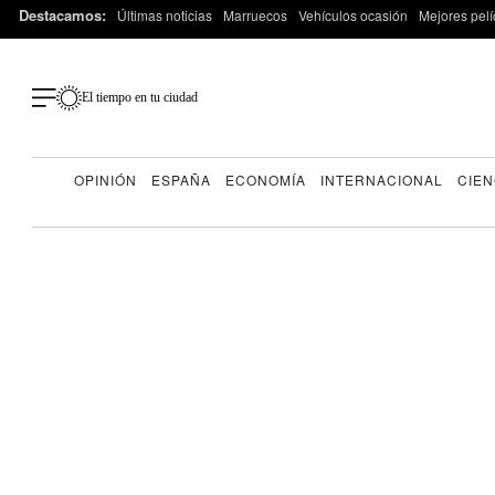
Destacamos:
Últimas noticias
Marruecos
Vehículos ocasión
Mejores pelí
El tiempo en tu ciudad
OPINIÓN
ESPAÑA
ECONOMÍA
INTERNACIONAL
CIEN