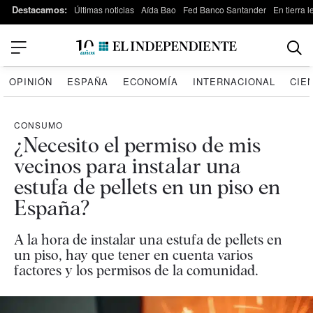
Destacamos:
Últimas noticias
Aída Bao
Fed Banco Santander
En tierra 
OPINIÓN
ESPAÑA
ECONOMÍA
INTERNACIONAL
CIE
CONSUMO
¿Necesito el permiso de mis
vecinos para instalar una
estufa de pellets en un piso en
España?
A la hora de instalar una estufa de pellets en
un piso, hay que tener en cuenta varios
factores y los permisos de la comunidad.