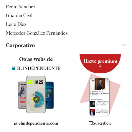
Televisión
Pedro Sánchez
Tendencias
Guardia Civil
Leire Díez
Mercedes González Fernández
Corporativo
Contacto
Otras webs de
Hazte premium
Suscripción
Newsletter
Apps
Quiénes somos
Especificaciones
ia.elindependiente.com
Suscríbete