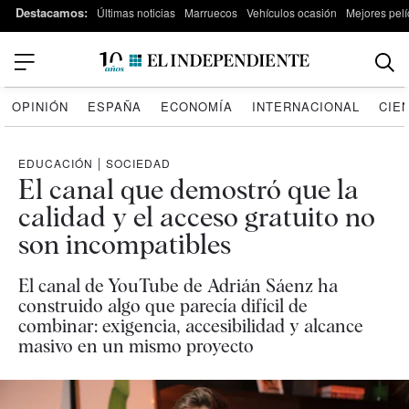
Destacamos:
Últimas noticias
Marruecos
Vehículos ocasión
Mejores pelí
OPINIÓN
ESPAÑA
ECONOMÍA
INTERNACIONAL
CIE
EDUCACIÓN
|
SOCIEDAD
El canal que demostró que la
calidad y el acceso gratuito no
son incompatibles
El canal de YouTube de Adrián Sáenz ha
construido algo que parecía difícil de
combinar: exigencia, accesibilidad y alcance
masivo en un mismo proyecto