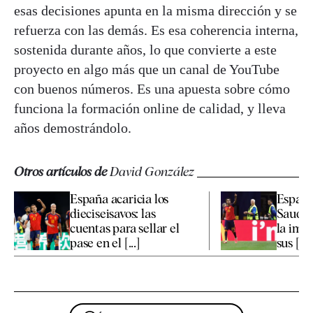
esas decisiones apunta en la misma dirección y se
refuerza con las demás. Es esa coherencia interna,
sostenida durante años, lo que convierte a este
proyecto en algo más que un canal de YouTube
con buenos números. Es una apuesta sobre cómo
funciona la formación online de calidad, y lleva
años demostrándolo.
Otros artículos de
David González
España acaricia los
España
dieciseisavos: las
Saudí:
cuentas para sellar el
la imag
pase en el [...]
sus [...]