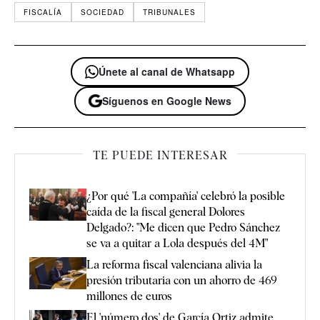
FISCALÍA
SOCIEDAD
TRIBUNALES
Únete al canal de Whatsapp
Síguenos en Google News
TE PUEDE INTERESAR
¿Por qué 'La compañía' celebró la posible
caída de la fiscal general Dolores
Delgado?: "Me dicen que Pedro Sánchez
se va a quitar a Lola después del 4M"
La reforma fiscal valenciana alivia la
presión tributaria con un ahorro de 469
millones de euros
El 'número dos' de García Ortiz admite