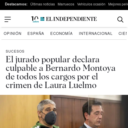
Destacamos:
Últimas noticias
Marruecos
Vehículos ocasión
Mejores pelí
OPINIÓN
ESPAÑA
ECONOMÍA
INTERNACIONAL
CIE
SUCESOS
El jurado popular declara
culpable a Bernardo Montoya
de todos los cargos por el
crimen de Laura Luelmo