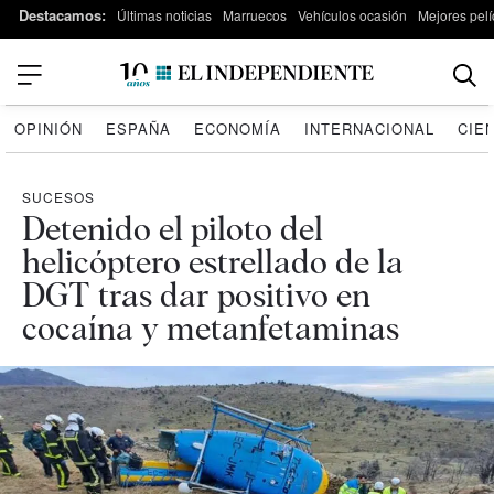
Destacamos:
Últimas noticias
Marruecos
Vehículos ocasión
Mejores pelí
OPINIÓN
ESPAÑA
ECONOMÍA
INTERNACIONAL
CIE
SUCESOS
Detenido el piloto del
helicóptero estrellado de la
DGT tras dar positivo en
cocaína y metanfetaminas