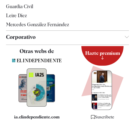
Tendencias
Guardia Civil
Leire Díez
Mercedes González Fernández
Corporativo
Contacto
Otras webs de
Hazte premium
Suscripción
Newsletter
Apps
Quiénes somos
Especificaciones
ia.elindependiente.com
Suscríbete