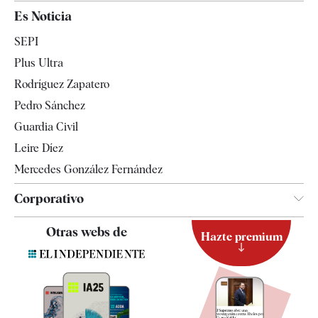
España
Es Noticia
Economía
SEPI
Internacional
Plus Ultra
Gente
Rodríguez Zapatero
Televisión
Pedro Sánchez
Tendencias
Guardia Civil
Leire Díez
Mercedes González Fernández
Corporativo
Contacto
Otras webs de
Hazte premium
Suscripción
Newsletter
Apps
Quiénes somos