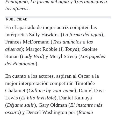
Pentágono
,
La forma del agua
y
Tres anuncios a
las afueras
.
PUBLICIDAD
En el apartado de mejor actriz compiten las
intérpretes Sally Hawkins (
La forma del agua
),
Frances McDormand (
Tres anuncios a las
afueras
); Margot Robbie (
I, Tonya
); Saoirse
Ronan (
Lady Bird
) y Meryl Streep (
Los papeles
del Pentágono
).
En cuanto a los actores, aspiran al Oscar a la
mejor interpretación competirán Timothée
Chalamet (
Call me by your name
), Daniel Day-
Lewis (
El hilo invisible
), Daniel Kaluuya
(
Déjame salir
), Gary Oldman (
El instante más
oscuro
) y Denzel Washington por (
Roman