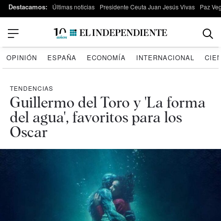
Destacamos:
Últimas noticias
Presidente Ceuta Juan Jesús Vivas
Paz Ve
OPINIÓN
ESPAÑA
ECONOMÍA
INTERNACIONAL
CIE
TENDENCIAS
Guillermo del Toro y 'La forma
del agua', favoritos para los
Oscar