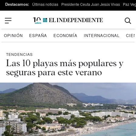
Destacamos:
Últimas noticias
Presidente Ceuta Juan Jesús Vivas
Paz Ve
OPINIÓN
ESPAÑA
ECONOMÍA
INTERNACIONAL
CIE
TENDENCIAS
Las 10 playas más populares y
seguras para este verano