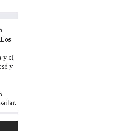
a
 Los
 y el
osé y
in
ailar.