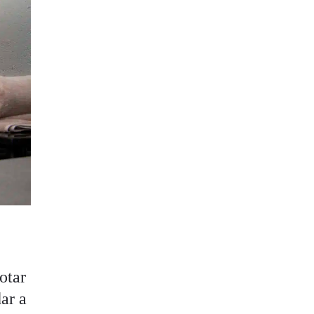
otar
dar a