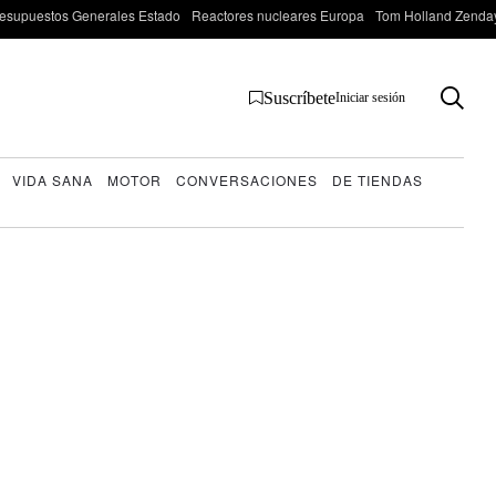
esupuestos Generales Estado
Reactores nucleares Europa
Tom Holland Zenda
Suscríbete
Iniciar sesión
VIDA SANA
MOTOR
CONVERSACIONES
DE TIENDAS