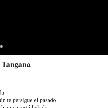
C. Tangana
da
aún te persigue el pasado
l champán está helado