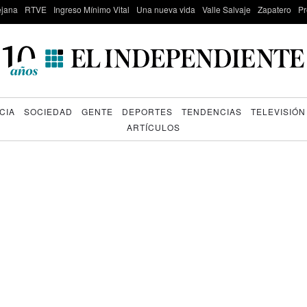
lejana
RTVE
Ingreso Mínimo Vital
Una nueva vida
Valle Salvaje
Zapatero
Pr
CIA
SOCIEDAD
GENTE
DEPORTES
TENDENCIAS
TELEVISIÓN
ARTÍCULOS