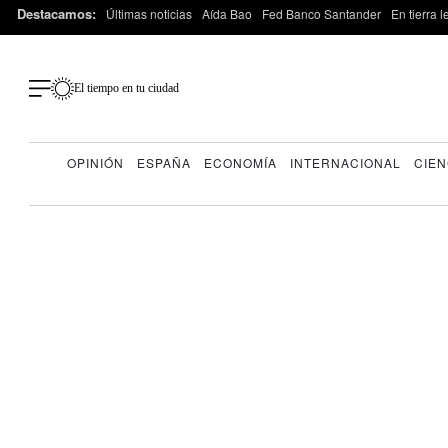
Destacamos:
Últimas noticias
Aída Bao
Fed Banco Santander
En tierra 
El tiempo en tu ciudad
OPINIÓN
ESPAÑA
ECONOMÍA
INTERNACIONAL
CIEN