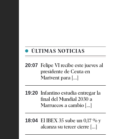
ÚLTIMAS NOTICIAS
Felipe VI recibe este jueves al
20:07
presidente de Ceuta en
Marivent para [...]
Infantino estudia entregar la
19:20
final del Mundial 2030 a
Marruecos a cambio [...]
El IBEX 35 sube un 0,17 % y
18:04
alcanza su tercer cierre [...]