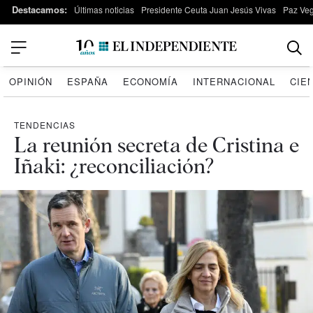
Destacamos:
Últimas noticias
Presidente Ceuta Juan Jesús Vivas
Paz Ve
OPINIÓN
ESPAÑA
ECONOMÍA
INTERNACIONAL
CIE
TENDENCIAS
La reunión secreta de Cristina e
Iñaki: ¿reconciliación?