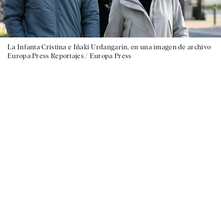
La Infanta Cristina e Iñaki Urdangarín, en una imagen de archivo
Europa Press Reportajes / Europa Press