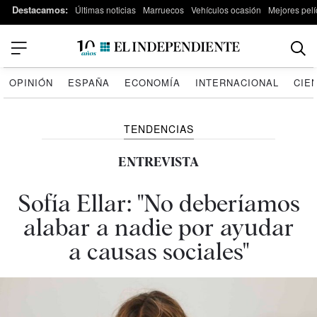
Destacamos:
Últimas noticias
Marruecos
Vehículos ocasión
Mejores pelí
OPINIÓN
ESPAÑA
ECONOMÍA
INTERNACIONAL
CIE
TENDENCIAS
ENTREVISTA
Sofía Ellar: "No deberíamos
alabar a nadie por ayudar
a causas sociales"