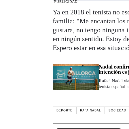
PUBLICIDAD
Ya en 2018 el tenista no es
familia: "Me encantan los n
gustara, no tengo ninguna i
en ningún sentido. Estoy d
Espero estar en esa situac
Nadal confir
intención es
Rafael Nadal via
tenista español 
DEPORTE
RAFA NADAL
SOCIEDAD