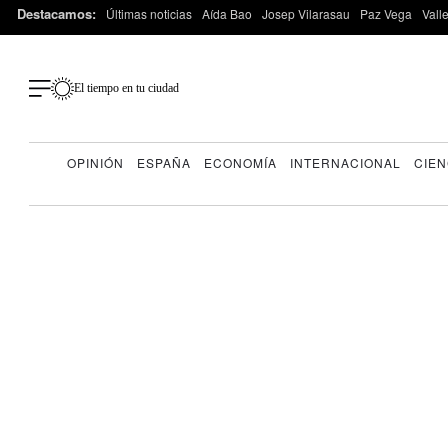
Destacamos:
Últimas noticias
Aída Bao
Josep Vilarasau
Paz Vega
Vall
El tiempo en tu ciudad
OPINIÓN
ESPAÑA
ECONOMÍA
INTERNACIONAL
CIEN