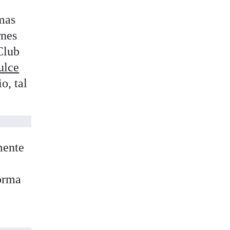
imas
rnes
Club
dulce
o, tal
mente
forma