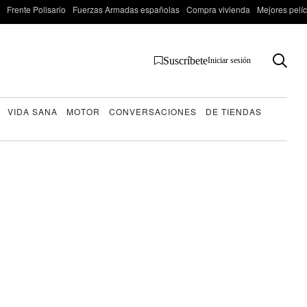
Frente Polisario
Fuerzas Armadas españolas
Compra vivienda
Mejores pelí
Suscríbete
Iniciar sesión
VIDA SANA
MOTOR
CONVERSACIONES
DE TIENDAS