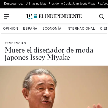
Destacamos:
Últimas noticias
Presidente Ceuta Juan Jesús Vivas
Paz Ve
OPINIÓN
ESPAÑA
ECONOMÍA
INTERNACIONAL
CIE
TENDENCIAS
Muere el diseñador de moda
japonés Issey Miyake