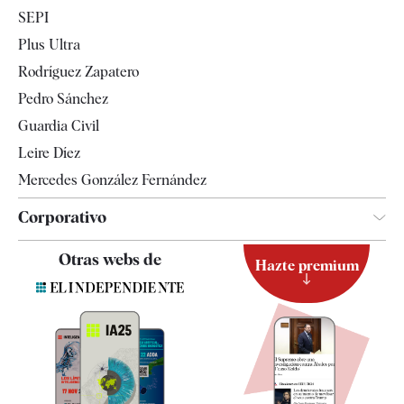
Economía
SEPI
Internacional
Plus Ultra
Gente
Rodríguez Zapatero
Televisión
Pedro Sánchez
Tendencias
Guardia Civil
Leire Díez
Mercedes González Fernández
Corporativo
Contacto
Otras webs de
Hazte premium
Suscripción
Newsletter
Apps
Quiénes somos
Especificaciones