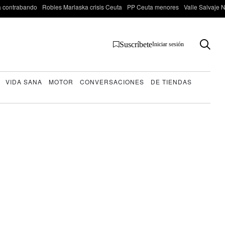
 contrabando
Robles Marlaska crisis Ceuta
PP Ceuta menores
Valle Salvaje N
Suscríbete
Iniciar sesión
VIDA SANA
MOTOR
CONVERSACIONES
DE TIENDAS