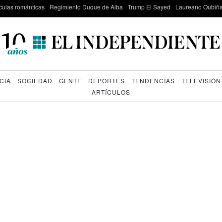
culas románticas
Regimiento Duque de Alba
Trump El Sayed
Laureano Oubiña
CIA
SOCIEDAD
GENTE
DEPORTES
TENDENCIAS
TELEVISIÓN
ARTÍCULOS