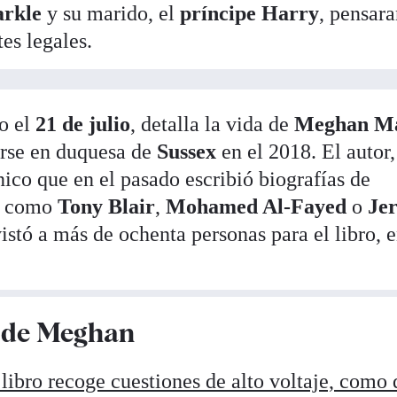
arkle
y su marido, el
príncipe Harry
, pensar
tes legales.
do el
21 de julio
, detalla la vida de
Meghan Ma
irse en duquesa de
Sussex
en el 2018. El autor
ánico que en el pasado escribió biografías de
es como
Tony Blair
,
Mohamed Al-Fayed
o
Je
istó a más de ochenta personas para el libro, e
e de Meghan
 libro recoge cuestiones de alto voltaje, como