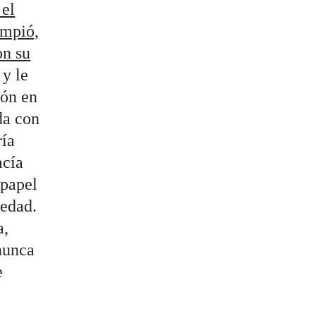
el
ompió,
on su
y le
ión en
da con
ría
acía
 papel
iedad.
a,
 nunca
e