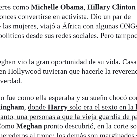
eres como
Michelle Obama
,
Hillary Clinto
tonces convertirse en activista. Dio un par de
e las mujeres, viajó a África con algunas ONG
olíticos desde sus redes sociales. Pero tampo
ghan vio la gran oportunidad de su vida. Casa
 en Hollywood tuvieran que hacerle la reverenc
 verdad.
no fue como ella esperaba y su sueño chocó co
kingham
,
donde
Harry
solo era el sexto en la 
 tanto, una personas a que la vieja guardia de p
Como
Meghan
pronto descubrió, en la corte so
 herederos al trono; los demás son marginados 