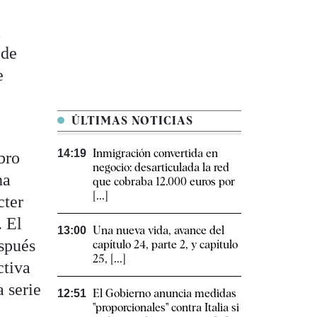
a
 de
e
ÚLTIMAS NOTICIAS
Inmigración convertida en
14:19
ibro
negocio: desarticulada la red
ha
que cobraba 12.000 euros por
[...]
cter
. El
Una nueva vida, avance del
13:00
espués
capítulo 24, parte 2, y capítulo
25, [...]
ctiva
la serie
El Gobierno anuncia medidas
12:51
"proporcionales" contra Italia si