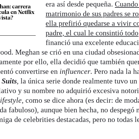
era así desde pequeña.
Cuando 
han: carrera
cula en Netflix
matrimonio de sus padres se r
vista?
ella prefirió quedarse a vivir c
padre, el cual le consintió todo
financió una excelente educac
wood. Meghan se crió en una ciudad obsesiona
ramente por ello, ella decidió que también que
ntentó convertirse en
influencer
. Pero nada la h
:
Suits
, la única serie donde realmente tuvo un
elativo y su nombre no adquirió excesiva notor
lifestyle
, como se dice ahora (es decir: de mod
vida fabuloso), aunque bien hecha, no despegó
miga de celebrities destacadas, pero no todas l