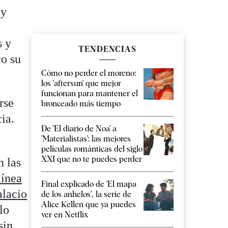
n
y
s y
TENDENCIAS
co su
Cómo no perder el moreno:
los 'aftersun' que mejor
funcionan para mantener el
rse
bronceado más tiempo
ia.
De 'El diario de Noa' a
'Materialistas': las mejores
películas románticas del siglo
XXI que no te puedes perder
n las
línea
Final explicado de 'El mapa
alacio
de los anhelos', la serie de
Alice Kellen que ya puedes
lo
ver en Netflix
sin