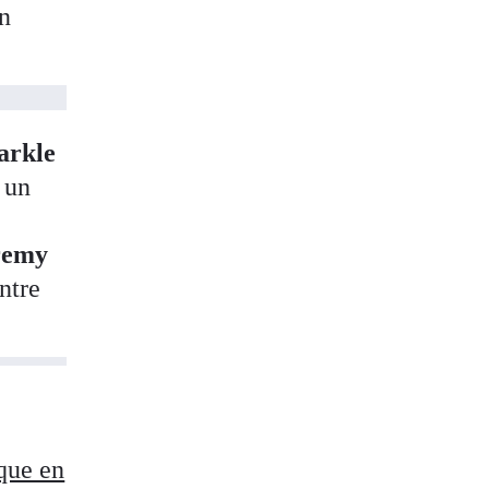
an
rkle
, un
remy
ntre
 que en