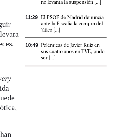
no levanta la suspensión [...]
El PSOE de Madrid denuncia
11:29
guir
ante la Fiscalía la compra del
"ático [...]
elevara
eces.
Polémicas de Javier Ruiz en
10:49
sus cuatro años en TVE, pudo
ser [...]
very
vida
puede
ótica,
ghan