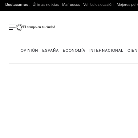
Destacamos:
Últimas noticias
Marruecos
Vehículos ocasión
Mejores pelí
El tiempo en tu ciudad
OPINIÓN
ESPAÑA
ECONOMÍA
INTERNACIONAL
CIEN