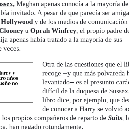
ssex,
Meghan apenas conocía a la mayoría de
bía invitado. A pesar de que parecía ser amig
e
Hollywood
y de los medios de comunicación
Clooney
u
Oprah Winfrey
, el propio padre d
ja apenas había tratado a la mayoría de sus
e veces.
Otra de las cuestiones que el l
recoge --y que más polvareda 
Harry y
ro años
levantado-- es el presunto cará
sueño no
difícil de la duquesa de Sussex
libro dice, por ejemplo, que d
de conocer a Harry se volvió a
ue los propios compañeros de reparto de
Suits
, 
aba, han negado rotundamente.