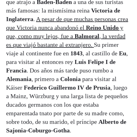
que atrajo a
Baden-Baden
a una de sus turistas
más famosas: la mismísima reina
Victoria de
Inglaterra
.
A pesar de que muchas personas crea
que Victoria nunca abandonó el
Reino Unido
y
que, como muy lejos, fue a
Balmoral
, la verdad
es que viajó bastante al extranjero.
Su primer
viaje al continente fue en
1843
, al castillo de
Eu
,
para visitar al entonces rey
Luis Felipe I de
Francia
. Dos años más tarde puso rumbo a
Alemania
, primero a
Colonia
para visitar al
Káiser
Federico Guillermo IV de Prusia
, luego
a Mainz, Würzburg y una larga lista de pequeños
ducados germanos con los que estaba
emparentada tnato por parte de su madre como,
sobre todo, de su marido, el príncipe
Alberto de
Sajonia-Coburgo-Gotha
.