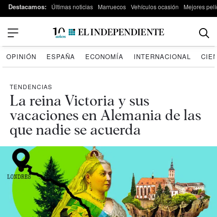
Destacamos:
Últimas noticias
Marruecos
Vehículos ocasión
Mejores pelí
OPINIÓN
ESPAÑA
ECONOMÍA
INTERNACIONAL
CIE
TENDENCIAS
La reina Victoria y sus
vacaciones en Alemania de las
que nadie se acuerda