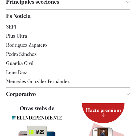
Principales secciones
España
Es Noticia
Economía
SEPI
Internacional
Plus Ultra
Gente
Rodríguez Zapatero
Televisión
Pedro Sánchez
Tendencias
Guardia Civil
Leire Díez
Mercedes González Fernández
Corporativo
Contacto
Otras webs de
Hazte premium
Suscripción
Newsletter
Apps