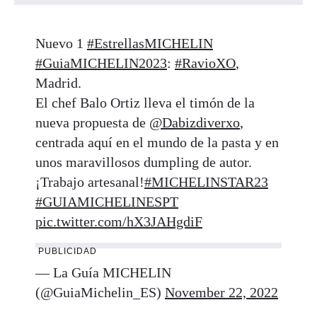
Nuevo 1
#EstrellasMICHELIN
#GuiaMICHELIN2023
:
#RavioXO
,
Madrid.
El chef Balo Ortiz lleva el timón de la
nueva propuesta de
@Dabizdiverxo
,
centrada aquí en el mundo de la pasta y en
unos maravillosos dumpling de autor.
¡Trabajo artesanal!
#MICHELINSTAR23
#GUIAMICHELINESPT
pic.twitter.com/hX3JAHgdiF
PUBLICIDAD
— La Guía MICHELIN
(@GuiaMichelin_ES)
November 22, 2022