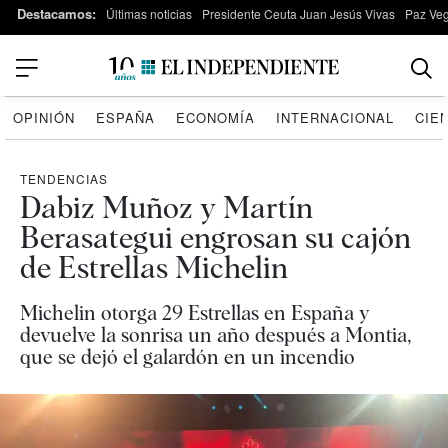
Destacamos:
Últimas noticias
Presidente Ceuta Juan Jesús Vivas
Paz Ve
OPINIÓN
ESPAÑA
ECONOMÍA
INTERNACIONAL
CIE
TENDENCIAS
Dabiz Muñoz y Martín
Berasategui engrosan su cajón
de Estrellas Michelin
Michelin otorga 29 Estrellas en España y
devuelve la sonrisa un año después a Montia,
que se dejó el galardón en un incendio