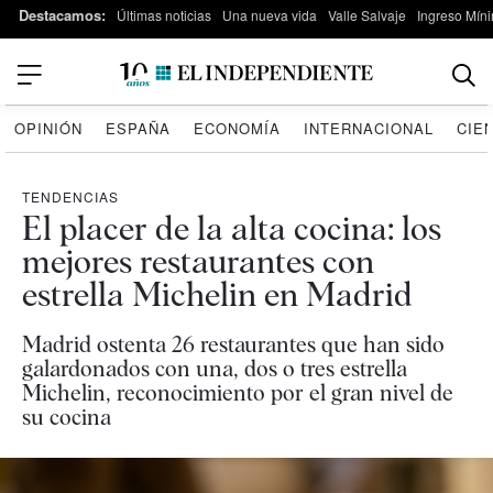
Destacamos:
Últimas noticias
Una nueva vida
Valle Salvaje
Ingreso Míni
OPINIÓN
ESPAÑA
ECONOMÍA
INTERNACIONAL
CIE
TENDENCIAS
El placer de la alta cocina: los
mejores restaurantes con
estrella Michelin en Madrid
Madrid ostenta 26 restaurantes que han sido
galardonados con una, dos o tres estrella
Michelin, reconocimiento por el gran nivel de
su cocina