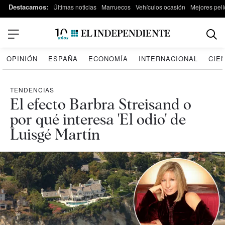
Destacamos:
Últimas noticias
Marruecos
Vehículos ocasión
Mejores pelí
OPINIÓN
ESPAÑA
ECONOMÍA
INTERNACIONAL
CIE
TENDENCIAS
El efecto Barbra Streisand o
por qué interesa 'El odio' de
Luisgé Martín