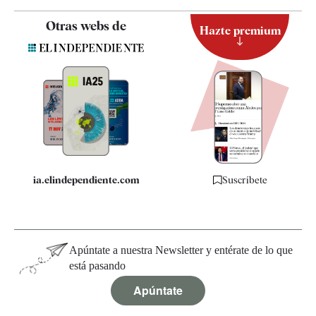
Contacto
Otras webs de
Hazte premium
Suscripción
Newsletter
Apps
Quiénes somos
Especificaciones
ia.elindependiente.com
Suscríbete
Apúntate a nuestra Newsletter y entérate de lo que
está pasando
Apúntate