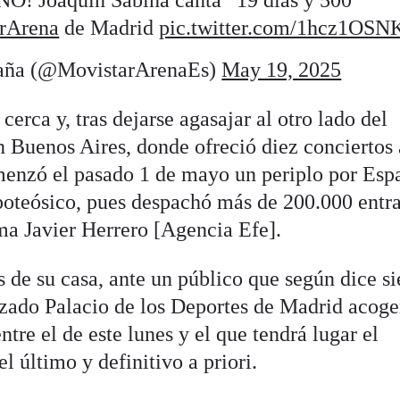
! Joaquín Sabina canta “19 días y 500
rArena
de Madrid
pic.twitter.com/1hcz1OSN
aña (@MovistarArenaEs)
May 19, 2025
cerca y, tras dejarse agasajar al otro lado del
n Buenos Aires, donde ofreció diez conciertos 
menzó el pasado 1 de mayo un periplo por Esp
poteósico, pues despachó más de 200.000 entr
ma Javier Herrero [Agencia Efe].
 de su casa, ante un público que según dice s
tizado Palacio de los Deportes de Madrid acoge
ntre el de este lunes y el que tendrá lugar el
 último y definitivo a priori.