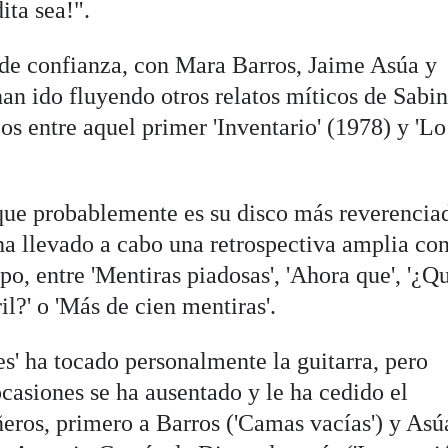
ita sea!".
 de confianza, con Mara Barros, Jaime Asúa y
an ido fluyendo otros relatos míticos de Sabi
s entre aquel primer 'Inventario' (1978) y 'Lo
 que probablemente es su disco más reverenciad
ha llevado a cabo una retrospectiva amplia co
po, entre 'Mentiras piadosas', 'Ahora que', '¿Q
l?' o 'Más de cien mentiras'.
s' ha tocado personalmente la guitarra, pero
casiones se ha ausentado y le ha cedido el
ros, primero a Barros ('Camas vacías') y Asú