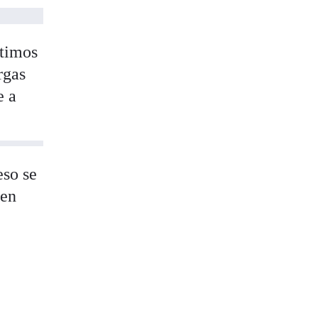
ltimos
rgas
e a
eso se
 en