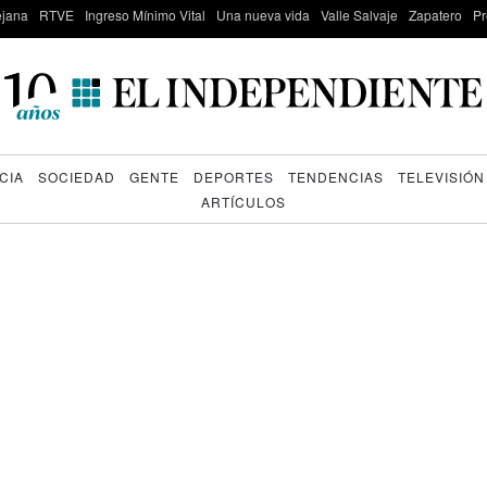
lejana
RTVE
Ingreso Mínimo Vital
Una nueva vida
Valle Salvaje
Zapatero
Pr
CIA
SOCIEDAD
GENTE
DEPORTES
TENDENCIAS
TELEVISIÓN
ARTÍCULOS