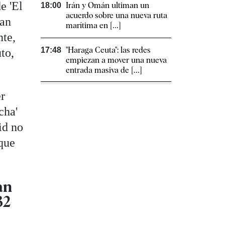
e 'El
Irán y Omán ultiman un
18:00
acuerdo sobre una nueva ruta
oan
marítima en [...]
nte,
"Haraga Ceuta": las redes
17:48
to,
empiezan a mover una nueva
entrada masiva de [...]
er
cha'
id no
 que
an
32