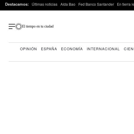
Destacamos:
Últimas noticias
Aída Bao
Fed Banco Santander
En tierra 
El tiempo en tu ciudad
OPINIÓN
ESPAÑA
ECONOMÍA
INTERNACIONAL
CIEN