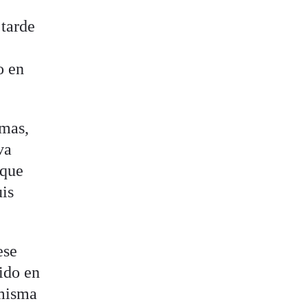
 tarde
o en
lmas,
va
 que
uis
ese
ido en
 misma