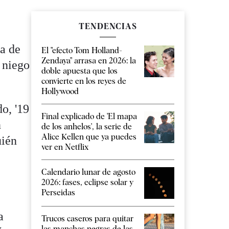
TENDENCIAS
na de
El "efecto Tom Holland-
Zendaya" arrasa en 2026: la
 niego
doble apuesta que los
convierte en los reyes de
Hollywood
o, '19
Final explicado de 'El mapa
n
de los anhelos', la serie de
Alice Kellen que ya puedes
uién
ver en Netflix
Calendario lunar de agosto
2026: fases, eclipse solar y
Perseidas
a
Trucos caseros para quitar
las manchas negras de las