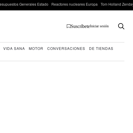
esupuestos Generales Estado
Reactores nucleares Europa
Tom Holland Zenda
Suscríbete
Iniciar sesión
VIDA SANA
MOTOR
CONVERSACIONES
DE TIENDAS