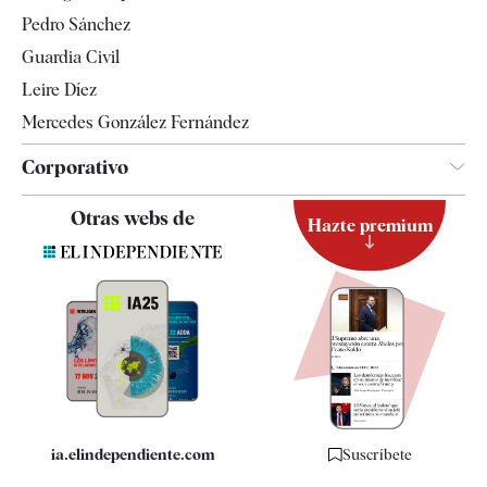
Televisión
Pedro Sánchez
Tendencias
Guardia Civil
Leire Díez
Mercedes González Fernández
Corporativo
Contacto
Otras webs de
Hazte premium
Suscripción
Newsletter
Apps
Quiénes somos
Especificaciones
ia.elindependiente.com
Suscríbete