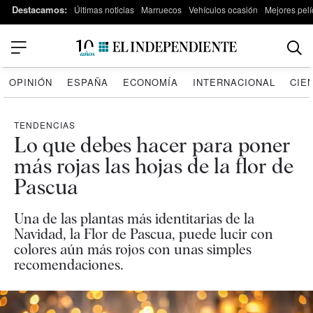
Destacamos:
Últimas noticias
Marruecos
Vehículos ocasión
Mejores pelí
OPINIÓN
ESPAÑA
ECONOMÍA
INTERNACIONAL
CIE
TENDENCIAS
Lo que debes hacer para poner
más rojas las hojas de la flor de
Pascua
Una de las plantas más identitarias de la
Navidad, la Flor de Pascua, puede lucir con
colores aún más rojos con unas simples
recomendaciones.