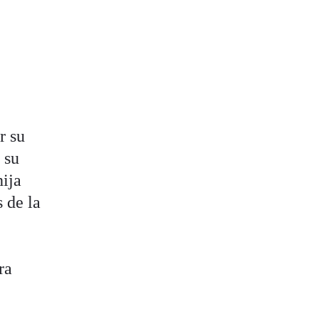
r su
 su
hija
 de la
ra