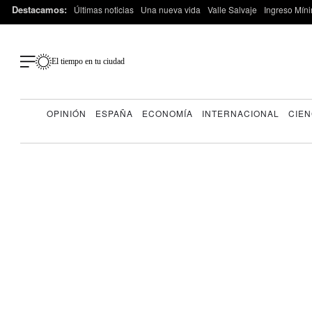
Destacamos:
Últimas noticias
Una nueva vida
Valle Salvaje
Ingreso Míni
El tiempo en tu ciudad
OPINIÓN
ESPAÑA
ECONOMÍA
INTERNACIONAL
CIEN