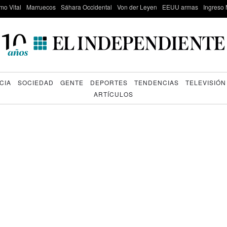
mo Vital
Marruecos
Sáhara Occidental
Von der Leyen
EEUU armas
Ingreso 
CIA
SOCIEDAD
GENTE
DEPORTES
TENDENCIAS
TELEVISIÓN
ARTÍCULOS