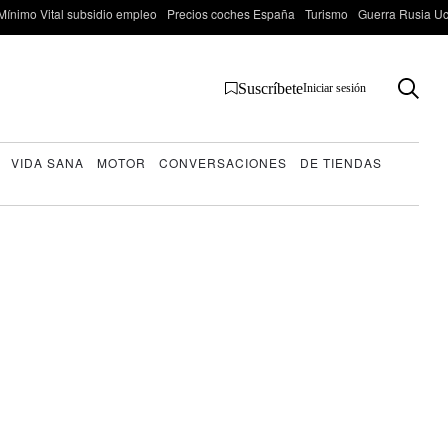
Mínimo Vital subsidio empleo
Precios coches España
Turismo
Guerra Rusia Ucr
Suscríbete
Iniciar sesión
VIDA SANA
MOTOR
CONVERSACIONES
DE TIENDAS