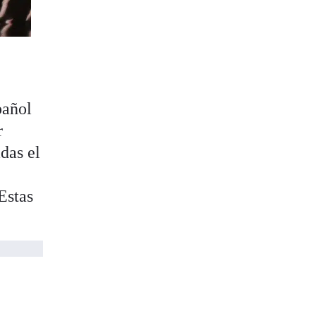
pañol
r
das el
 Estas