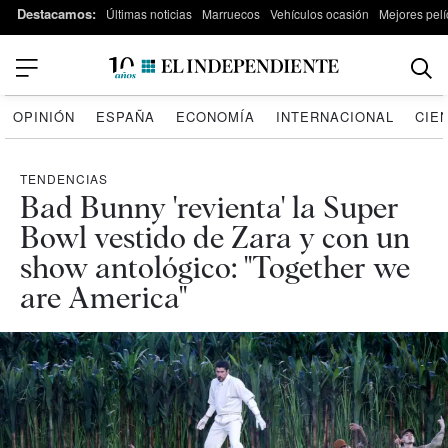
Destacamos:
Últimas noticias
Marruecos
Vehículos ocasión
Mejores pelí
OPINIÓN
ESPAÑA
ECONOMÍA
INTERNACIONAL
CIE
TENDENCIAS
Bad Bunny 'revienta' la Super
Bowl vestido de Zara y con un
show antológico: "Together we
are America"