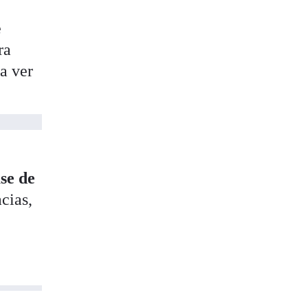
e
ra
a ver
se de
cias,