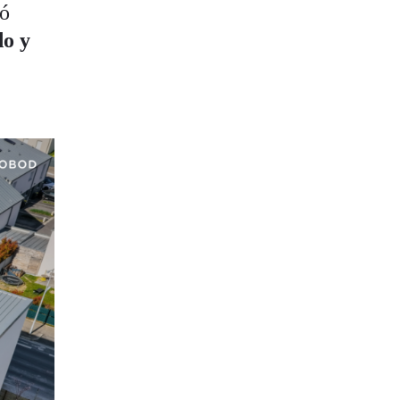
ió
do y
a