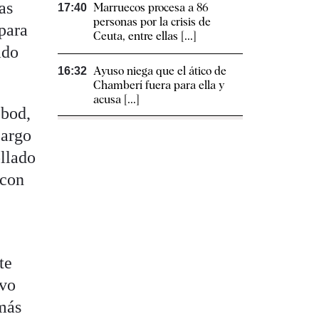
as
Marruecos procesa a 86
17:40
personas por la crisis de
 para
Ceuta, entre ellas [...]
ado
Ayuso niega que el ático de
16:32
Chamberí fuera para ella y
acusa [...]
obod,
cargo
ollado
 con
te
ivo
más