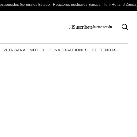
esupuestos Generales Estado
Reactores nucleares Europa
Tom Holland Zenda
Suscríbete
Iniciar sesión
VIDA SANA
MOTOR
CONVERSACIONES
DE TIENDAS