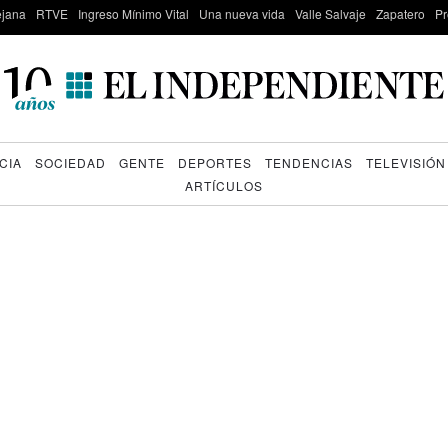
lejana
RTVE
Ingreso Mínimo Vital
Una nueva vida
Valle Salvaje
Zapatero
Pr
CIA
SOCIEDAD
GENTE
DEPORTES
TENDENCIAS
TELEVISIÓN
ARTÍCULOS