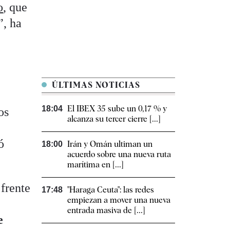
o
, que
”, ha
ÚLTIMAS NOTICIAS
El IBEX 35 sube un 0,17 % y
18:04
os
alcanza su tercer cierre [...]
ó
Irán y Omán ultiman un
18:00
acuerdo sobre una nueva ruta
marítima en [...]
 frente
"Haraga Ceuta": las redes
17:48
empiezan a mover una nueva
entrada masiva de [...]
e