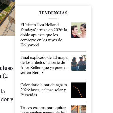
TENDENCIAS
El "efecto Tom Holland-
Zendaya" arrasa en 2026: la
doble apuesta que los
convierte en los reyes de
Hollywood
Final explicado de 'El mapa
de los anhelos', la serie de
cluso
Alice Kellen que ya puedes
ver en Netflix
m (2
Calendario lunar de agosto
2026: fases, eclipse solar y
 la
Perseidas
ador y
Trucos caseros para quitar
las manchas negras de las