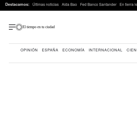
Destacamos:
Últimas noticias
Aída Bao
Fed Banco Santander
En tierra 
El tiempo en tu ciudad
OPINIÓN
ESPAÑA
ECONOMÍA
INTERNACIONAL
CIEN