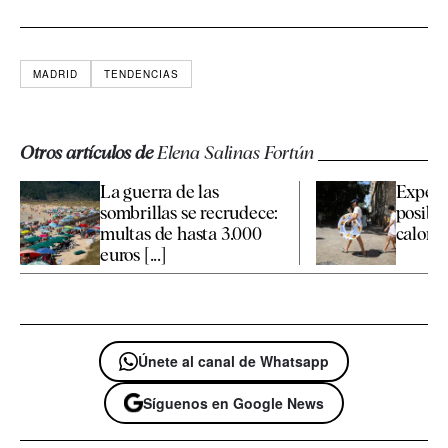
MADRID
TENDENCIAS
Otros artículos de
Elena Salinas Fortún
La guerra de las
Expert
sombrillas se recrudece:
posible
multas de hasta 3.000
calor p
euros [...]
Únete al canal de Whatsapp
Síguenos en Google News