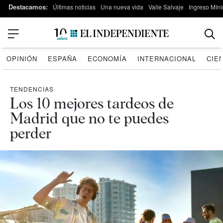
Destacamos:
Últimas noticias
Una nueva vida
Valle Salvaje
Ingreso Míni
OPINIÓN
ESPAÑA
ECONOMÍA
INTERNACIONAL
CIE
TENDENCIAS
Los 10 mejores tardeos de
Madrid que no te puedes
perder