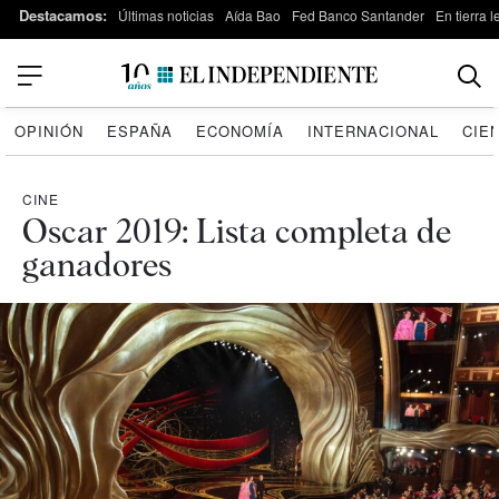
Destacamos:
Últimas noticias
Aída Bao
Fed Banco Santander
En tierra 
OPINIÓN
ESPAÑA
ECONOMÍA
INTERNACIONAL
CIE
CINE
Oscar 2019: Lista completa de
ganadores