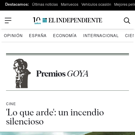
Destacamos:
Últimas noticias
Marruecos
Vehículos ocasión
Mejores pelí
OPINIÓN
ESPAÑA
ECONOMÍA
INTERNACIONAL
CIE
Premios
GOYA
CINE
'Lo que arde': un incendio
silencioso