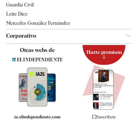
Guardia Civil
Leire Díez
Mercedes González Fernández
Corporativo
Contacto
Otras webs de
Hazte premium
Suscripción
Newsletter
Apps
Quiénes somos
Especificaciones
ia.elindependiente.com
Suscríbete