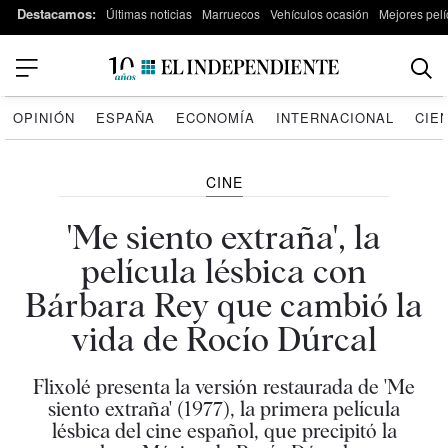
Destacamos:
Últimas noticias
Marruecos
Vehículos ocasión
Mejores pelí
OPINIÓN
ESPAÑA
ECONOMÍA
INTERNACIONAL
CIE
CINE
'Me siento extraña', la
película lésbica con
Bárbara Rey que cambió la
vida de Rocío Dúrcal
Flixolé presenta la versión restaurada de 'Me
siento extraña' (1977), la primera película
lésbica del cine español, que precipitó la