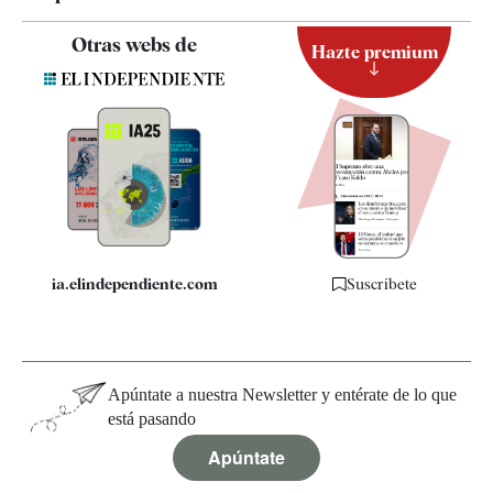
Contacto
Otras webs de
Hazte premium
Suscripción
Newsletter
Apps
Quiénes somos
Especificaciones
ia.elindependiente.com
Suscríbete
Apúntate a nuestra Newsletter y entérate de lo que
está pasando
Apúntate