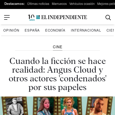
Destacamos:
Últimas noticias
Marruecos
Vehículos ocasión
Mejores pelí
OPINIÓN
ESPAÑA
ECONOMÍA
INTERNACIONAL
CIE
CINE
Cuando la ficción se hace
realidad: Angus Cloud y
otros actores 'condenados'
por sus papeles