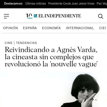
Destacamos:
Últimas noticias
Presidente Ceuta Juan Jesús Vivas
Paz Ve
OPINIÓN
ESPAÑA
ECONOMÍA
INTERNACIONAL
CIE
CINE
|
TENDENCIAS
Reivindicando a Agnès Varda,
la cineasta sin complejos que
revolucionó la 'nouvelle vague'