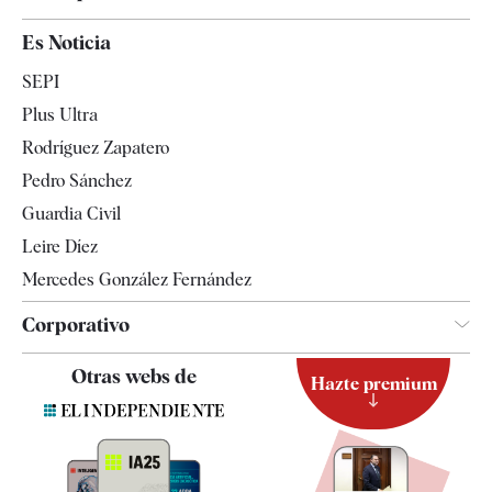
España
Es Noticia
Economía
SEPI
Internacional
Plus Ultra
Gente
Rodríguez Zapatero
Televisión
Pedro Sánchez
Tendencias
Guardia Civil
Leire Díez
Mercedes González Fernández
Corporativo
Contacto
Otras webs de
Hazte premium
Suscripción
Newsletter
Apps