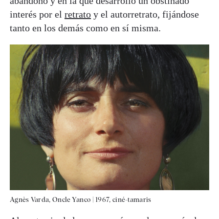
abandonó y en la que desarrolló un obstinado
interés por el
retrato
y el autorretrato, fijándose
tanto en los demás como en sí misma.
Agnès Varda, Oncle Yanco
|
1967, ciné-tamaris