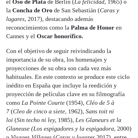
el
Oso de Plata
de Berlín (
La felicidad
, 1965) o
la
Concha de Oro
de San Sebastián (
Caras y
lugares
, 2017), destacando además
reconocimientos como la
Palma de Honor
en
Cannes y el
Oscar honorífico.
Con el objetivo de seguir reivindicando la
importancia de su obra, los homenajes y
proyecciones de su obra son cada vez más
habituales. En este contexto se produce este ciclo
inédito en España que incluye la reedición y
proyección de películas clave en su filmografía
como
La Pointe Courte
(1954),
Cléo de 5 à
7
(
Cleo de cinco a siete,
1962),
Sans toit ni
loi
(
Sin techo ni ley,
1985),
Les Glaneurs et la
Glaneuse (Los espigadores y la espigadora,
2000)
o
Visages Villages
(
Caras y lugares,
2017), entre