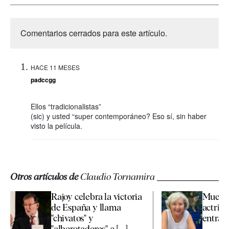
Comentarios cerrados para este artículo.
HACE 11 MESES
padccgg
Ellos “tradicionalistas”
(sic) y usted “super contemporáneo? Eso sí, sin haber
visto la película.
Otros artículos de
Claudio Tornamira
Rajoy celebra la victoria
Muere a
de España y llama
actriz 
"chivatos" y
entraña
"alborotadores" a [...]