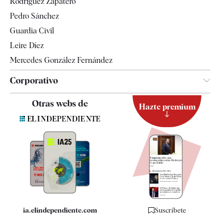
Rodríguez Zapatero
Televisión
Pedro Sánchez
Tendencias
Guardia Civil
Leire Díez
Mercedes González Fernández
Corporativo
Contacto
Otras webs de
Hazte premium
Suscripción
Newsletter
Apps
Quiénes somos
Especificaciones
ia.elindependiente.com
Suscríbete