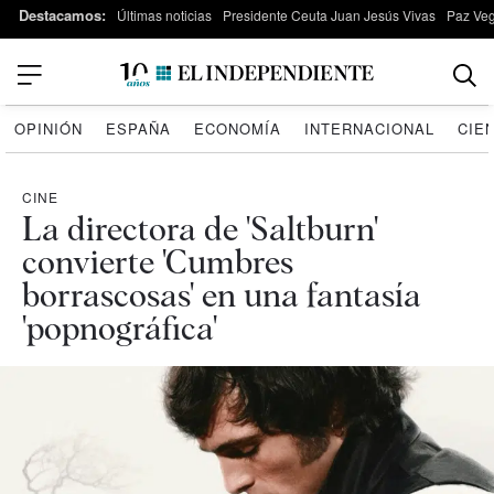
Destacamos:
Últimas noticias
Presidente Ceuta Juan Jesús Vivas
Paz Ve
OPINIÓN
ESPAÑA
ECONOMÍA
INTERNACIONAL
CIE
CINE
La directora de 'Saltburn'
convierte 'Cumbres
borrascosas' en una fantasía
'popnográfica'