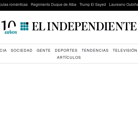
culas románticas
Regimiento Duque de Alba
Trump El Sayed
Laureano Oubiña
CIA
SOCIEDAD
GENTE
DEPORTES
TENDENCIAS
TELEVISIÓN
ARTÍCULOS