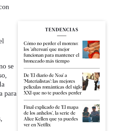
 con
TENDENCIAS
el
Cómo no perder el moreno:
los 'aftersun' que mejor
funcionan para mantener el
bronceado más tiempo
no se
so,
De 'El diario de Noa' a
'Materialistas': las mejores
la
películas románticas del siglo
a para
XXI que no te puedes perder
Final explicado de 'El mapa
de los anhelos', la serie de
,
Alice Kellen que ya puedes
ver en Netflix