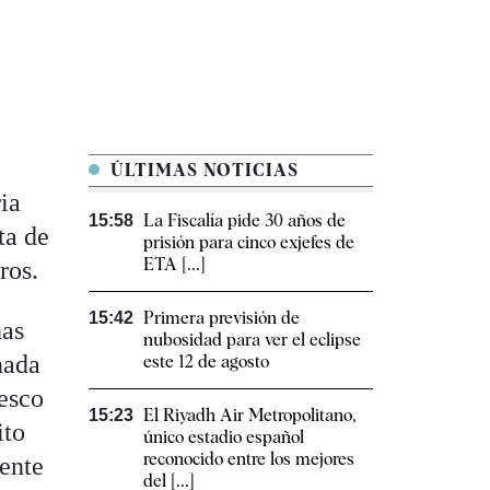
ÚLTIMAS NOTICIAS
ria
La Fiscalía pide 30 años de
15:58
ta de
prisión para cinco exjefes de
ETA [...]
ros.
Primera previsión de
15:42
nas
nubosidad para ver el eclipse
nada
este 12 de agosto
yesco
El Riyadh Air Metropolitano,
15:23
ito
único estadio español
reconocido entre los mejores
iente
del [...]