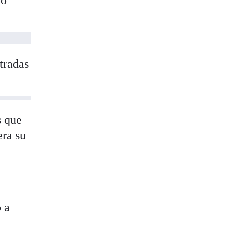
tradas
s que
era su
 a