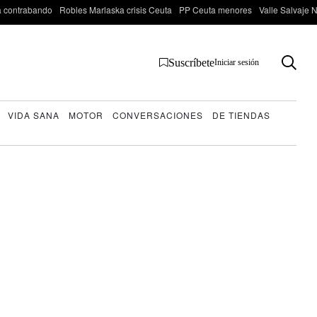
 contrabando
Robles Marlaska crisis Ceuta
PP Ceuta menores
Valle Salvaje N
Suscríbete
Iniciar sesión
VIDA SANA
MOTOR
CONVERSACIONES
DE TIENDAS