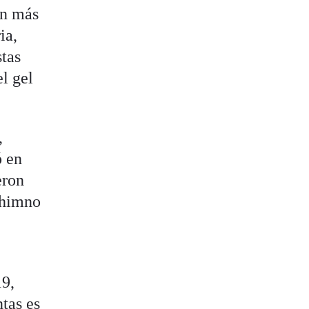
an más
ia,
stas
l gel
,
ó en
eron
 himno
19,
tas es