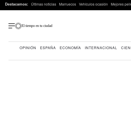
Destacamos:
Últimas noticias
Marruecos
Vehículos ocasión
Mejores pelí
El tiempo en tu ciudad
OPINIÓN
ESPAÑA
ECONOMÍA
INTERNACIONAL
CIEN