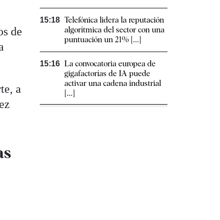
Telefónica lidera la reputación
15:18
os de
algorítmica del sector con una
puntuación un 21% [...]
a
La convocatoria europea de
15:16
gigafactorías de IA puede
activar una cadena industrial
te, a
[...]
vez
as