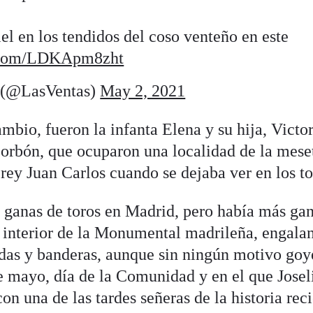
el en los tendidos del coso venteño en este
r.com/LDKApm8zht
s (@LasVentas)
May 2, 2021
ambio, fueron la infanta Elena y su hija, Victo
orbón, que ocuparon una localidad de la mese
el rey Juan Carlos cuando se dejaba ver en los to
 ganas de toros en Madrid, pero había más ga
el interior de la Monumental madrileña, engala
ldas y banderas, aunque sin ningún motivo go
de mayo, día de la Comunidad y en el que Josel
on una de las tardes señeras de la historia rec