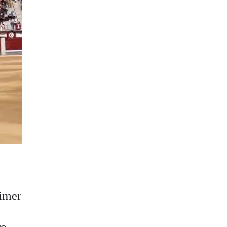
rimer
ro