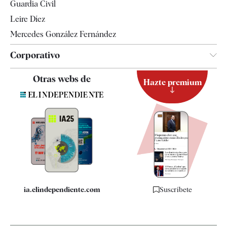
Guardia Civil
Leire Díez
Mercedes González Fernández
Corporativo
Contacto
Otras webs de
Hazte premium
Suscripción
Newsletter
Apps
Quiénes somos
Especificaciones
ia.elindependiente.com
Suscríbete