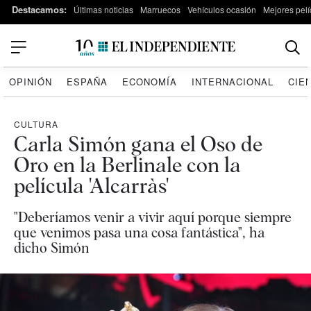
Destacamos:
Últimas noticias
Marruecos
Vehículos ocasión
Mejores pelí
OPINIÓN
ESPAÑA
ECONOMÍA
INTERNACIONAL
CIE
CULTURA
Carla Simón gana el Oso de
Oro en la Berlinale con la
película 'Alcarràs'
"Deberíamos venir a vivir aquí porque siempre
que venimos pasa una cosa fantástica", ha
dicho Simón