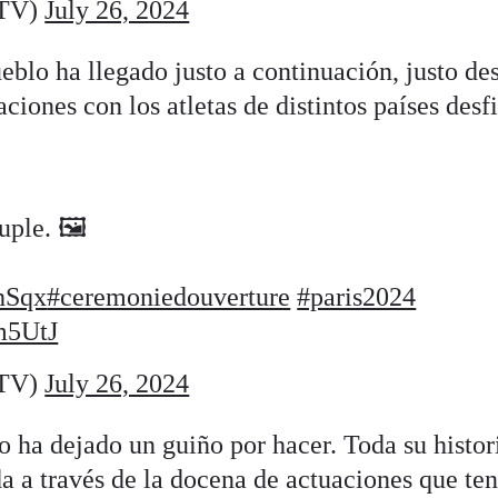
eTV)
July 26, 2024
eblo ha llegado justo a continuación, justo de
ciones con los atletas de distintos países desf
uple. 🖼️
dhSqx
#ceremoniedouverture
#paris2024
m5UtJ
eTV)
July 26, 2024
 ha dejado un guiño por hacer. Toda su histori
da a través de la docena de actuaciones que te