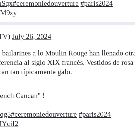
dhSqx
#ceremoniedouverture
#paris2024
b1M9zy
eTV)
July 26, 2024
e bailarines a lo Moulin Rouge han llenado otr
ferencia al siglo XIX francés. Vestidos de rosa
can tan típicamente galo.
French Cancan" !
iqg5
#ceremoniedouverture
#paris2024
MYciI2