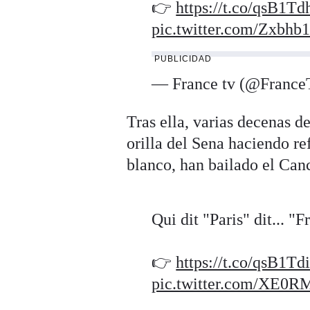
👉
https://t.co/qsB1T
pic.twitter.com/Zxbh
PUBLICIDAD
— France tv (@Franc
Tras ella, varias decenas d
orilla del Sena haciendo re
blanco, han bailado el Can
Qui dit "Paris" dit... "
👉
https://t.co/qsB1Td
pic.twitter.com/XE0R