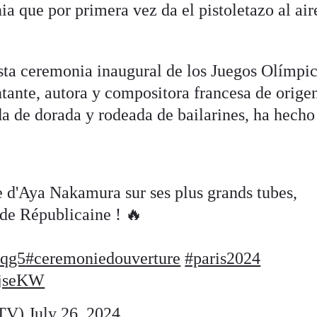
a que por primera vez da el pistoletazo al air
esta ceremonia inaugural de los Juegos Olímpi
ante, autora y compositora francesa de orige
da de dorada y rodeada de bailarines, ha hecho
 d'Aya Nakamura sur ses plus grands tubes,
de Républicaine ! 🔥
iqg5
#ceremoniedouverture
#paris2024
djseKW
eTV)
July 26, 2024