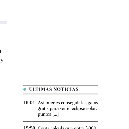
a
 y
ÚLTIMAS NOTICIAS
Así puedes conseguir las gafas
16:01
gratis para ver el eclipse solar:
puntos [...]
Ceuta calcula que entre 3.000
15:58