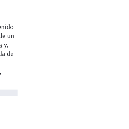
enido
 de un
s
y,
da de
,