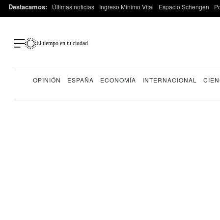
Destacamos:
Últimas noticias
Ingreso Mínimo Vital
Espacio Schengen
P
El tiempo en tu ciudad
OPINIÓN
ESPAÑA
ECONOMÍA
INTERNACIONAL
CIEN