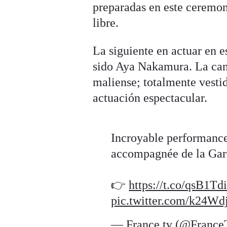
preparadas en este ceremoni
libre.
La siguiente en actuar en 
sido Aya Nakamura. La cant
maliense; totalmente vesti
actuación espectacular.
Incroyable performance
accompagnée de la Gar
👉
https://t.co/qsB1Td
pic.twitter.com/k24W
— France tv (@Franc