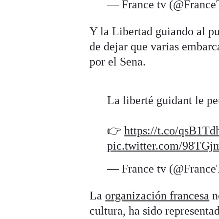
— France tv (@Franc
Y la Libertad guiando al pu
de dejar que varias embarca
por el Sena.
La liberté guidant le pe
👉
https://t.co/qsB1T
pic.twitter.com/98TGj
— France tv (@Franc
La
organización francesa
no
cultura, ha sido representa