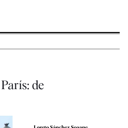
París: de
Loreto Sánchez Seoane