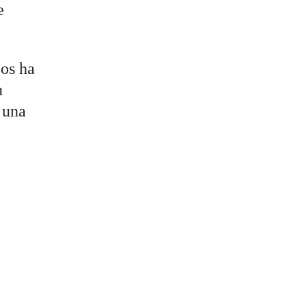
e
cos ha
n
 una