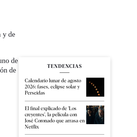
a y de
uno de
TENDENCIAS
ión de
Calendario lunar de agosto
2026: fases, eclipse solar y
Perseidas
El final explicado de 'Los
creyentes', la película con
José Coronado que arrasa en
Netflix