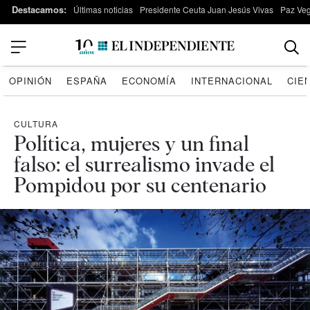
Destacamos:
Últimas noticias
Presidente Ceuta Juan Jesús Vivas
Paz Ve
OPINIÓN
ESPAÑA
ECONOMÍA
INTERNACIONAL
CIE
CULTURA
Política, mujeres y un final
falso: el surrealismo invade el
Pompidou por su centenario