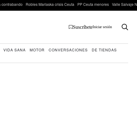
 contrabando
Robles Marlaska crisis Ceuta
PP Ceuta menores
Valle Salvaje N
Suscríbete
Iniciar sesión
VIDA SANA
MOTOR
CONVERSACIONES
DE TIENDAS