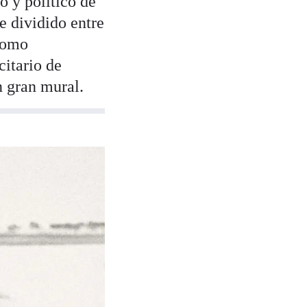
o y político de
e dividido entre
 como
itario de
n gran mural.