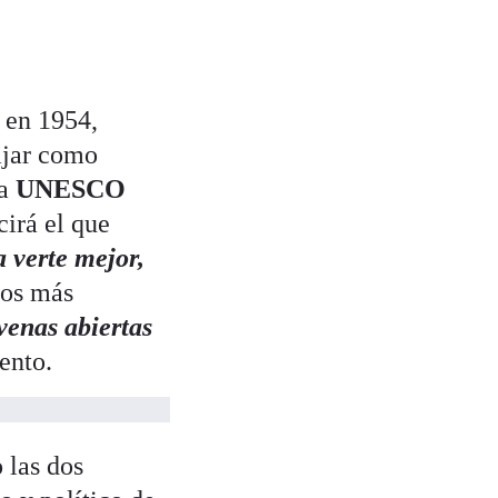
s en 1954,
ajar como
la
UNESCO
cirá el que
 verte mejor,
ros más
venas abiertas
ento.
 las dos