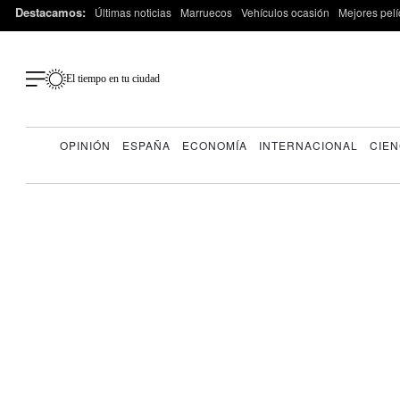
Destacamos:
Últimas noticias
Marruecos
Vehículos ocasión
Mejores pelí
El tiempo en tu ciudad
OPINIÓN
ESPAÑA
ECONOMÍA
INTERNACIONAL
CIEN