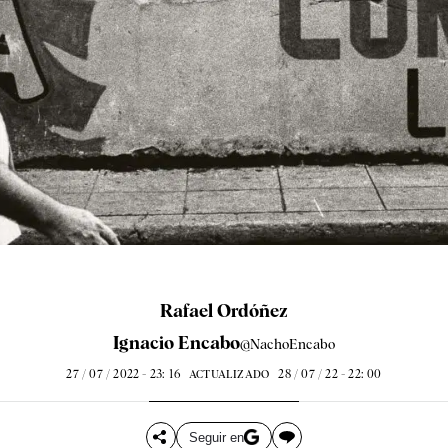
Rafael Ordóñez
Ignacio Encabo
@NachoEncabo
27 / 07 / 2022 - 23: 16
28 / 07 / 22 - 22: 00
ACTUALIZADO
Seguir en