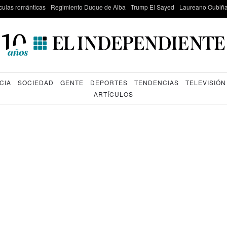
culas románticas
Regimiento Duque de Alba
Trump El Sayed
Laureano Oubiña
CIA
SOCIEDAD
GENTE
DEPORTES
TENDENCIAS
TELEVISIÓN
ARTÍCULOS