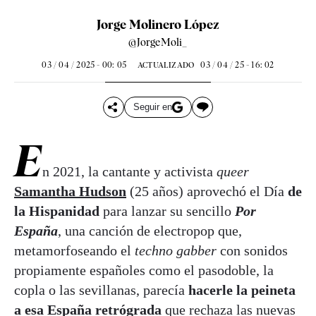
Jorge Molinero López
@JorgeMoli_
03 / 04 / 2025 - 00: 05
03 / 04 / 25 - 16: 02
ACTUALIZADO
Seguir en
E
n 2021, la cantante y activista
queer
Samantha Hudson
(25 años) aprovechó el Día
de
la Hispanidad
para lanzar su sencillo
Por
España
, una canción de electropop que,
metamorfoseando el
techno gabber
con sonidos
propiamente españoles como el pasodoble, la
copla o las sevillanas, parecía
hacerle la peineta
a esa España retrógrada
que rechaza las nuevas