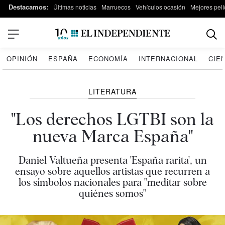
Destacamos:
Últimas noticias
Marruecos
Vehículos ocasión
Mejores pelí
OPINIÓN
ESPAÑA
ECONOMÍA
INTERNACIONAL
CIE
LITERATURA
"Los derechos LGTBI son la
nueva Marca España"
Daniel Valtueña presenta 'España rarita', un
ensayo sobre aquellos artistas que recurren a
los símbolos nacionales para "meditar sobre
quiénes somos"