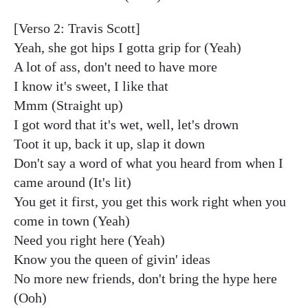
[Verso 2: Travis Scott]
Yeah, she got hips I gotta grip for (Yeah)
A lot of ass, don't need to have more
I know it's sweet, I like that
Mmm (Straight up)
I got word that it's wet, well, let's drown
Toot it up, back it up, slap it down
Don't say a word of what you heard from when I
came around (It's lit)
You get it first, you get this work right when you
come in town (Yeah)
Need you right here (Yeah)
Know you the queen of givin' ideas
No more new friends, don't bring the hype here
(Ooh)