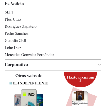
España
Es Noticia
Economía
SEPI
Internacional
Plus Ultra
Gente
Rodríguez Zapatero
Televisión
Pedro Sánchez
Tendencias
Guardia Civil
Leire Díez
Mercedes González Fernández
Corporativo
Contacto
Otras webs de
Hazte premium
Suscripción
Newsletter
Apps
Quiénes somos