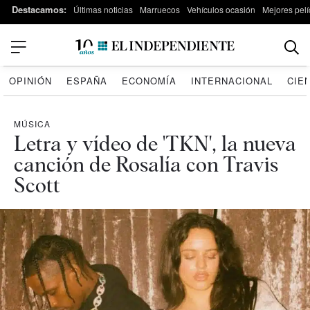
Destacamos:
Últimas noticias
Marruecos
Vehículos ocasión
Mejores pelí
OPINIÓN
ESPAÑA
ECONOMÍA
INTERNACIONAL
CIE
MÚSICA
Letra y vídeo de 'TKN', la nueva
canción de Rosalía con Travis
Scott