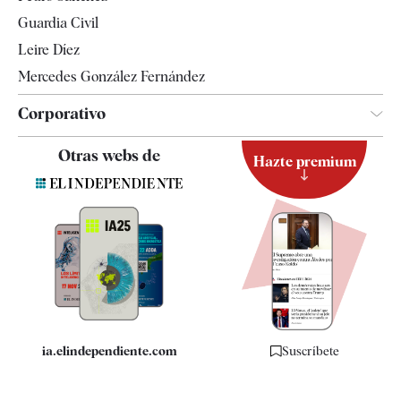
Tendencias
Guardia Civil
Leire Díez
Mercedes González Fernández
Corporativo
Contacto
Otras webs de
Hazte premium
Suscripción
Newsletter
Apps
Quiénes somos
Especificaciones
ia.elindependiente.com
Suscríbete