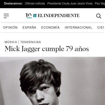
Destacamos:
Últimas noticias
Presidente Ceuta Juan Jesús Vivas
Paz Ve
OPINIÓN
ESPAÑA
ECONOMÍA
INTERNACIONAL
CIE
MÚSICA
|
TENDENCIAS
Mick Jagger cumple 79 años