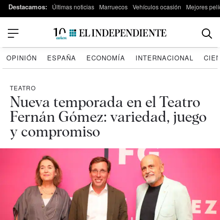
Destacamos:
Últimas noticias
Marruecos
Vehículos ocasión
Mejores pelí
OPINIÓN
ESPAÑA
ECONOMÍA
INTERNACIONAL
CIE
TEATRO
Nueva temporada en el Teatro
Fernán Gómez: variedad, juego
y compromiso