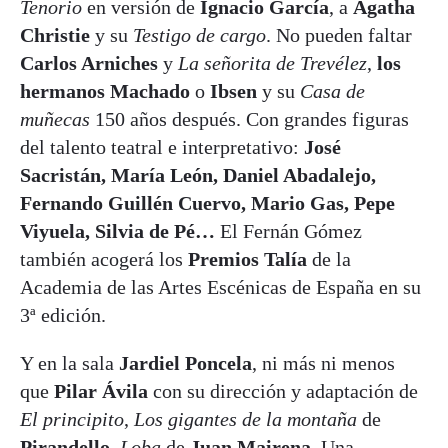
Tenorio
en versión de
Ignacio García
, a
Agatha
Christie
y su
Testigo de cargo
. No pueden faltar
Carlos Arniches
y
La señorita de Trevélez
,
los
hermanos Machado
o
Ibsen
y su
Casa de
muñecas
150 años después. Con grandes figuras
del talento teatral e interpretativo:
José
Sacristán, María León, Daniel Abadalejo,
Fernando Guillén Cuervo, Mario Gas, Pepe
Viyuela, Silvia de Pé…
El Fernán Gómez
también acogerá los
Premios Talía
de la
Academia de las Artes Escénicas de España en su
3ª edición.
Y en la sala
Jardiel Poncela
, ni más ni menos
que
Pilar Ávila
con su dirección y adaptación de
El principito
,
Los gigantes de la montaña
de
Pirandello,
Loba
de
Juan Mairena
, Una