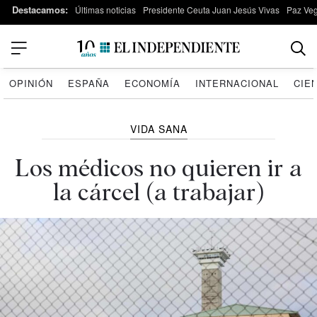
Destacamos:
Últimas noticias
Presidente Ceuta Juan Jesús Vivas
Paz Ve
OPINIÓN
ESPAÑA
ECONOMÍA
INTERNACIONAL
CIE
VIDA SANA
Los médicos no quieren ir a
la cárcel (a trabajar)