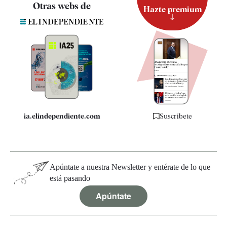
Contacto
Otras webs de
Hazte premium
Suscripción
Newsletter
Apps
Quiénes somos
Especificaciones
ia.elindependiente.com
Suscríbete
Apúntate a nuestra Newsletter y entérate de lo que
está pasando
Apúntate