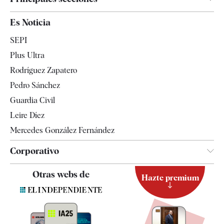
España
Es Noticia
Economía
SEPI
Internacional
Plus Ultra
Gente
Rodríguez Zapatero
Televisión
Pedro Sánchez
Tendencias
Guardia Civil
Leire Díez
Mercedes González Fernández
Corporativo
Contacto
Otras webs de
Hazte premium
Suscripción
Newsletter
Apps