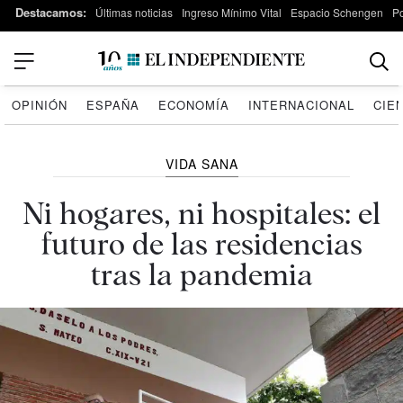
Destacamos:
Últimas noticias
Ingreso Mínimo Vital
Espacio Schengen
P
OPINIÓN
ESPAÑA
ECONOMÍA
INTERNACIONAL
CIE
VIDA SANA
Ni hogares, ni hospitales: el
futuro de las residencias
tras la pandemia