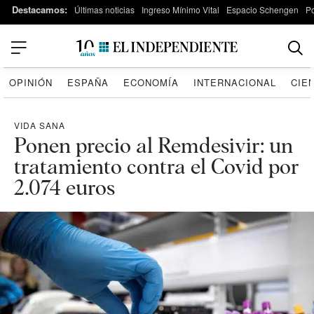
Destacamos:
Últimas noticias
Ingreso Mínimo Vital
Espacio Schengen
P
OPINIÓN
ESPAÑA
ECONOMÍA
INTERNACIONAL
CIE
VIDA SANA
Ponen precio al Remdesivir: un
tratamiento contra el Covid por
2.074 euros