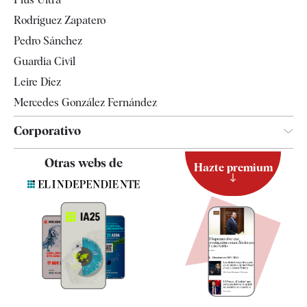
Gente
Rodríguez Zapatero
Televisión
Pedro Sánchez
Tendencias
Guardia Civil
Leire Díez
Mercedes González Fernández
Corporativo
Contacto
Otras webs de
Hazte premium
Suscripción
Newsletter
Apps
Quiénes somos
Especificaciones